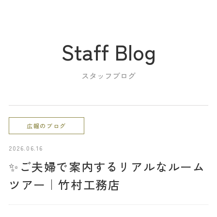
Staff Blog
スタッフブログ
イベント情報
資料請求
イベント予約
家づくりのこだわり
広報のブログ
商品ラインナップ
2026.06.16
✨ご夫婦で案内するリアルなルーム
住まいの実例集
ツアー｜竹村工務店
お客様の声