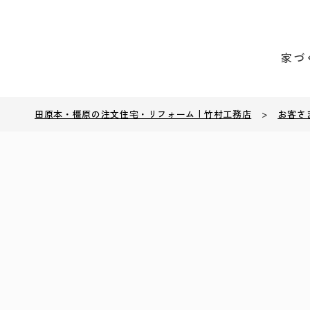
家づ
田原本・橿原の注文住宅・リフォーム | 竹村工務店
>
お客さ
設計力
7つの高
施工品質
土地探し
長期保証