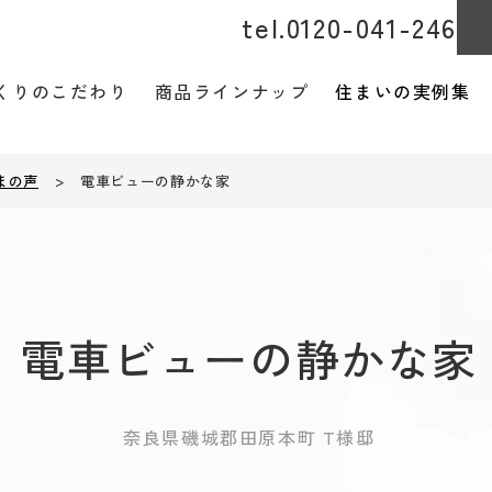
tel.0120-041-246
くりのこだわり
商品ラインナップ
住まいの実例集
まの声
>
電車ビューの静かな家
Grande - グランデ –
性能
KANADE - カナデ –
電車ビューの静かな家
Life X
からアフターまで
奈良県磯城郡田原本町 T様邸