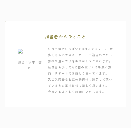
担当者からひとこと
いつも幸せいっぱいのO様ファミリー。 数
多くあるハウスメーカー、工務店の中から
弊社を選んで頂きありがとうございます。
担当：坂本 智
私自身も少しでもO様の家づくりを良い方
礼
向にサポートでき嬉しく思っています。
又ご入居後もお家の快適性に満足して頂い
ているとの事で非常に嬉しく思います。
今後ともよろしくお願いいたします。