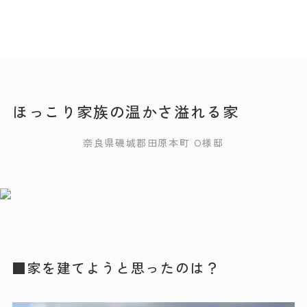
ほっこり家族の温かさ溢れる家
イベント情報
資料請求
イベント予約
奈良県磯城郡田原本町 O様邸
家づくりのこだわり
商品ラインナップ
住まいの実例集
■家を建てようと思ったのは？
お客様の声