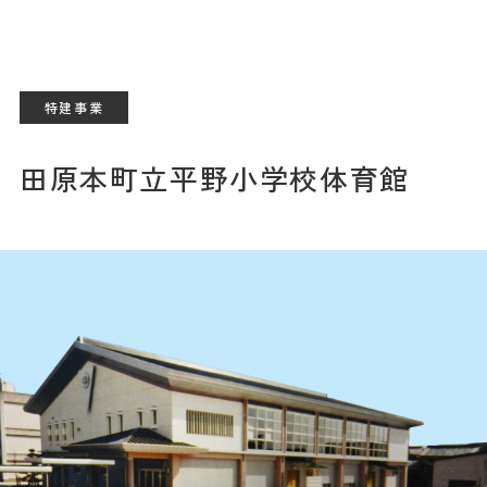
特建事業
田原本町立平野小学校体育館
イベント情報
資料請求
イベント予約
家づくりのこだわり
商品ラインナップ
住まいの実例集
お客様の声