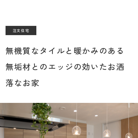
注文住宅
無機質なタイルと暖かみのある
イベント情報
資料請求
イベント予約
無垢材とのエッジの効いたお洒
家づくりのこだわり
落なお家
商品ラインナップ
住まいの実例集
お客様の声